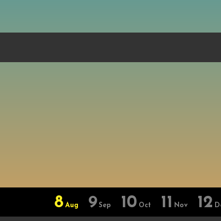
8
9
10
11
12
Aug
Sep
Oct
Nov
D