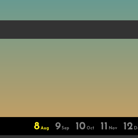
8
9
10
11
12
Aug
Sep
Oct
Nov
D