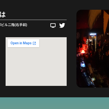
は
ビル二階(右手前)