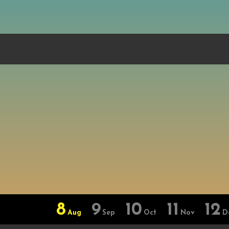
8
9
10
11
12
Aug
Sep
Oct
Nov
D