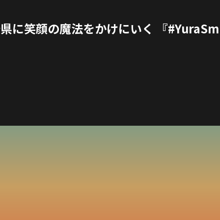
に笑顔の魔法をかけにいく 『#YuraSmile